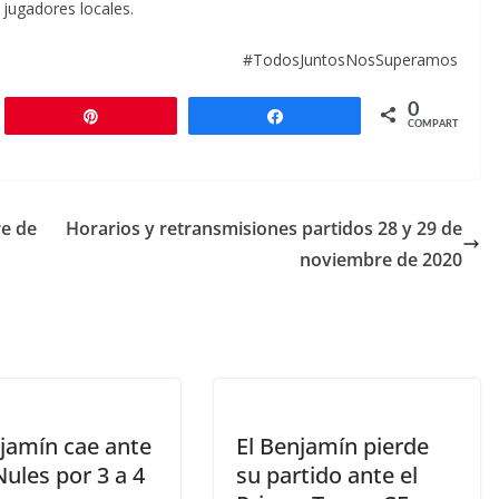
 jugadores locales.
#TodosJuntosNosSuperamos
0
r
Pin
Compartir
COMPARTIR
re de
Horarios y retransmisiones partidos 28 y 29 de
noviembre de 2020
njamín cae ante
El Benjamín pierde
Nules por 3 a 4
su partido ante el