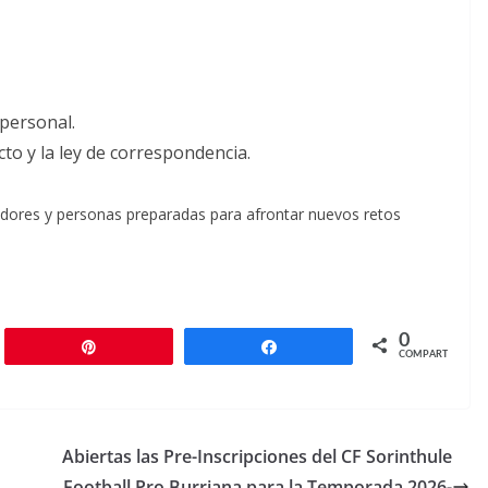
 personal.
cto y la ley de correspondencia.
adores y personas preparadas para afrontar nuevos retos
0
r
Pin
Compartir
COMPARTIR
Abiertas las Pre-Inscripciones del CF Sorinthule
Football Pro Burriana para la Temporada 2026-