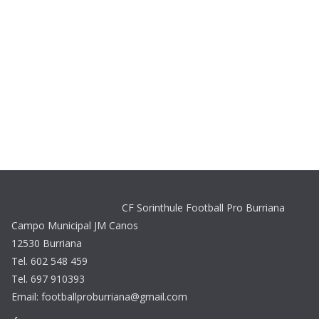
CF Sorinthule Football Pro Burriana
Campo Municipal JM Canos
12530 Burriana
Tel. 602 548 459
Tel. 697 910393
Email: footballproburriana@gmail.com