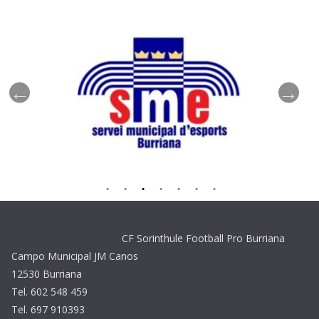
CF Sorinthule Football Pro Burriana
Campo Municipal JM Canos
12530 Burriana
Tel. 602 548 459
Tel. 697 910393