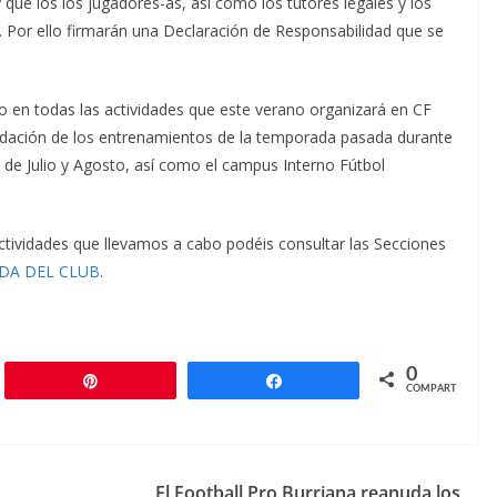
 que los los jugadores-as, así como los tutores legales y los
. Por ello firmarán una Declaración de Responsabilidad que se
bo en todas las actividades que este verano organizará en CF
nudación de los entrenamientos de la temporada pasada durante
s de Julio y Agosto, así como el campus Interno Fútbol
tividades que llevamos a cabo podéis consultar las Secciones
DA DEL CLUB
.
0
r
Pin
Compartir
COMPARTIR
El Football Pro Burriana reanuda los