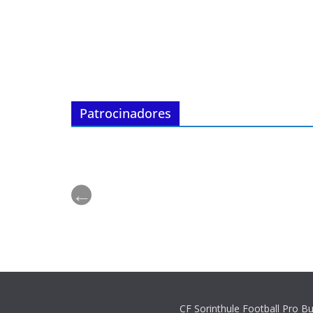
Patrocinadores
CF Sorinthule Football Pro Bu