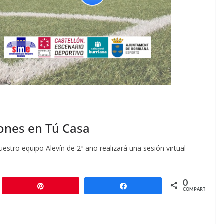
iones en Tú Casa
stro equipo Alevín de 2º año realizará una sesión virtual
0
r
Pin
Compartir
COMPARTIR