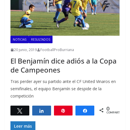
NOTICIAS
RESULTADOS
20 junio, 2019
FootballProBurriana
El Benjamín dice adiós a la Copa
de Campeones
Tras perder ayer su partido ante el CF United Vinaros en
semifinales, el equipo Benjamín se despide de la
competición
0
Twittear
Compartir
Pin
Compartir
COMPARTIR
Leer más