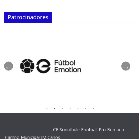
Patrocinadores
CF Sorinthule Football Pro Burriana
Campo Municipal JM Canos