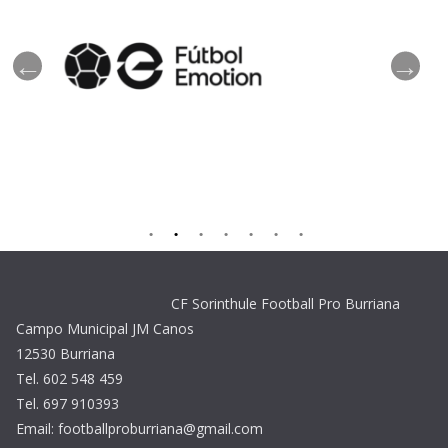
CF Sorinthule Football Pro Burriana
Campo Municipal JM Canos
12530 Burriana
Tel. 602 548 459
Tel. 697 910393
Email: footballproburriana@gmail.com