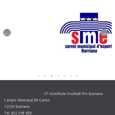
CF Sorinthule Football Pro Burriana
Campo Municipal JM Canos
12530 Burriana
Tel. 602 548 459