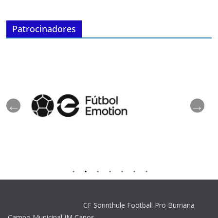
Patrocinadores
CF Sorinthule Football Pro Burriana
Campo Municipal JM Canos