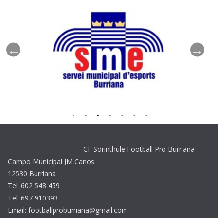
CF Sorinthule Football Pro Burriana
Campo Municipal JM Canos
12530 Burriana
Tel. 602 548 459
Tel. 697 910393
Email: footballproburriana@gmail.com