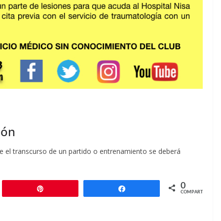
ión
te el transcurso de un partido o entrenamiento se deberá
0
r
Pin
Compartir
COMPARTIR