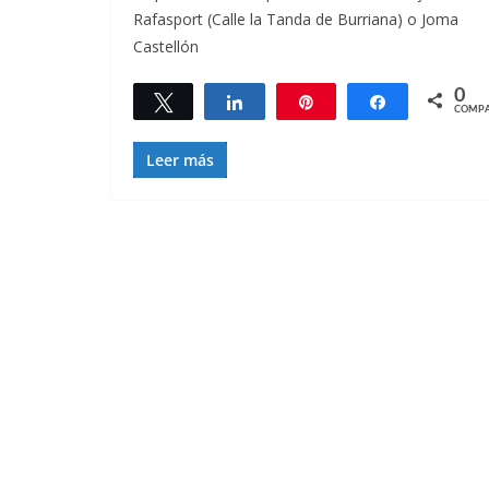
Rafasport (Calle la Tanda de Burriana) o Joma
Castellón
0
Twittear
Compartir
Pin
Compartir
COMPA
Leer más