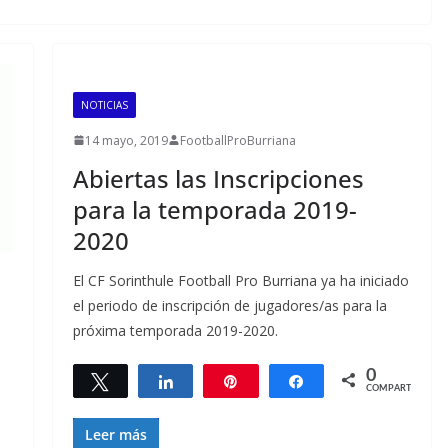
NOTICIAS
14 mayo, 2019
FootballProBurriana
Abiertas las Inscripciones
para la temporada 2019-
2020
El CF Sorinthule Football Pro Burriana ya ha iniciado
el periodo de inscripción de jugadores/as para la
próxima temporada 2019-2020.
0
Twittear
Compartir
Pin
Compartir
COMPARTIR
Leer más