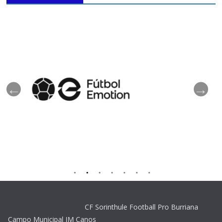
CF Sorinthule Football Pro Burriana
Campo Municipal JM Canos